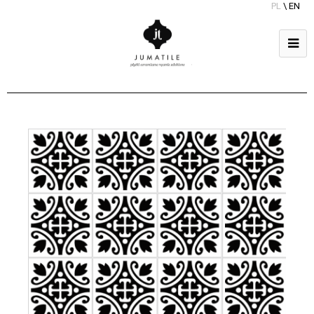
PL
\
EN