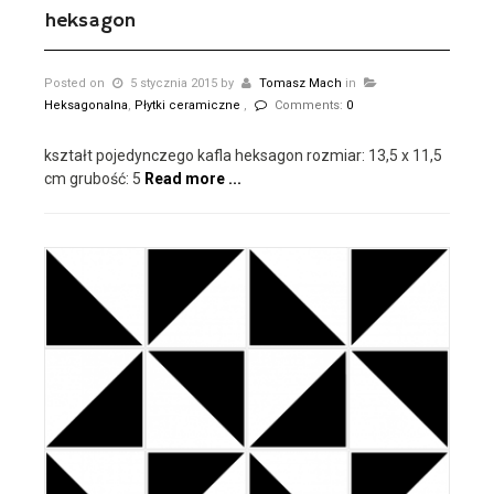
heksagon
Posted on
5 stycznia 2015
by
Tomasz Mach
in
Heksagonalna
,
Płytki ceramiczne
,
Comments:
0
kształt pojedynczego kafla heksagon rozmiar: 13,5 x 11,5
cm grubość: 5
Read more ...