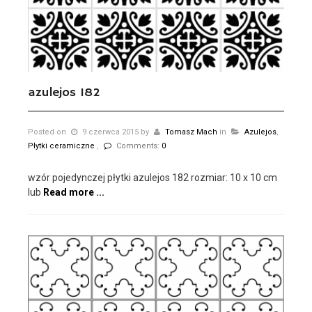
azulejos 182
Posted on
9 czerwca 2015
by
Tomasz Mach
in
Azulejos
,
Płytki ceramiczne
,
Comments:
0
wzór pojedynczej płytki azulejos 182 rozmiar: 10 x 10 cm
lub
Read more ...