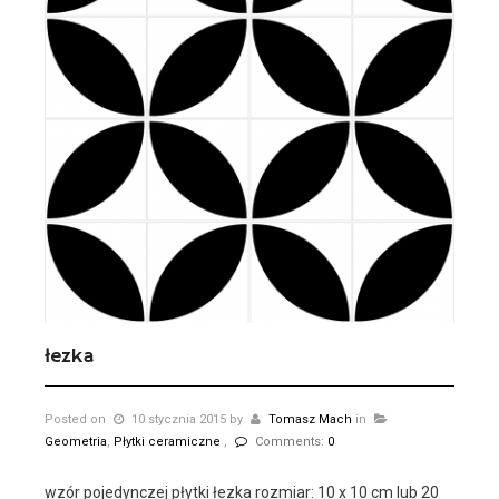
łezka
Posted on
10 stycznia 2015
by
Tomasz Mach
in
Geometria
,
Płytki ceramiczne
,
Comments:
0
wzór pojedynczej płytki łezka rozmiar: 10 x 10 cm lub 20