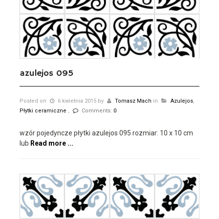
azulejos 095
Posted on
6 kwietnia 2015
by
Tomasz Mach
in
Azulejos
,
Płytki ceramiczne
,
Comments:
0
wzór pojedyncze płytki azulejos 095 rozmiar: 10 x 10 cm
lub
Read more ...