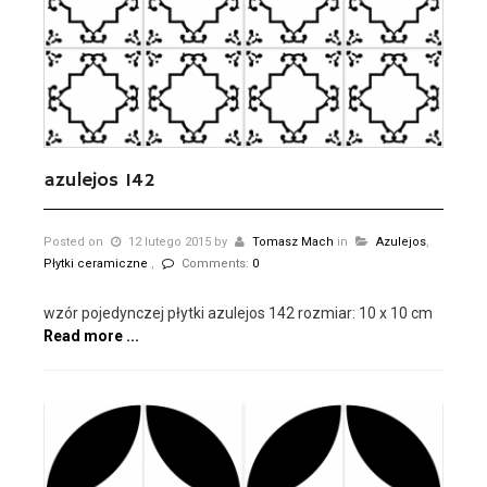
azulejos 142
Posted on
12 lutego 2015
by
Tomasz Mach
in
Azulejos
,
Płytki ceramiczne
,
Comments:
0
wzór pojedynczej płytki azulejos 142 rozmiar: 10 x 10 cm
Read more ...