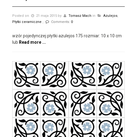
Posted on
21 maja 2015
by
Tomasz Mach
in
Azulejos
,
Płytki ceramiczne
,
Comments:
0
wzór pojedynczej płytki azulejos 175 rozmiar: 10 x 10 cm
lub
Read more ...