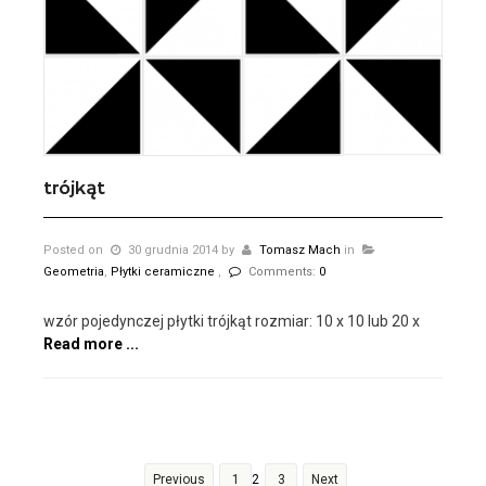
trójkąt
Posted on
30 grudnia 2014
by
Tomasz Mach
in
Geometria
,
Płytki ceramiczne
,
Comments:
0
wzór pojedynczej płytki trójkąt rozmiar: 10 x 10 lub 20 x
Read more ...
Previous
1
2
3
Next