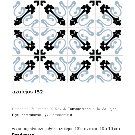
azulejos 132
Posted on
9 marca 2015
by
Tomasz Mach
in
Azulejos
,
Płytki ceramiczne
,
Comments:
0
wzór pojedynczej płytki azulejos 132 rozmiar: 10 x 10 cm
Read more ...