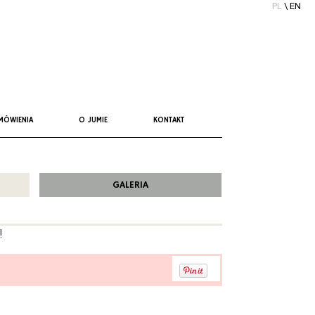
PL
\
EN
MÓWIENIA
O JUMIE
KONTAKT
GALERIA
!