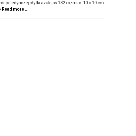
ór pojedynczej płytki azulejos 182 rozmiar: 10 x 10 cm
b
Read more ...