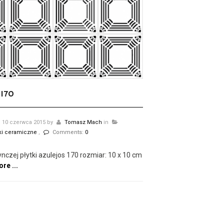
 170
10 czerwca 2015
by
Tomasz Mach
in
tki ceramiczne
,
Comments:
0
nczej płytki azulejos 170 rozmiar: 10 x 10 cm
re ...