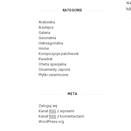
wz
lu
KATEGORIE
Arabeska
Azulejos
Galeria
Geometria
Heksagonalna
Home
Kompozycje patchwork
Kwadrat
Oferta specjalna
Ornamenty Japonii
Płytki ceramiczne
META
Zaloguj się
Kanał
RSS
z wpisami
Kanał
RSS
z komentarzami
WordPress.org