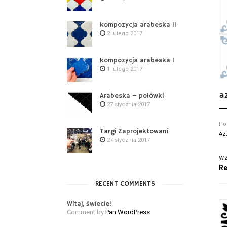
kompozycja arabeska II
2 lutego 2017
kompozycja arabeska I
1 lutego 2017
a
Arabeska – połówki
27 stycznia 2017
Po
Targi Zaprojektowani
Az
27 stycznia 2017
wz
Re
RECENT COMMENTS
Witaj, świecie!
Comment by
Pan WordPress