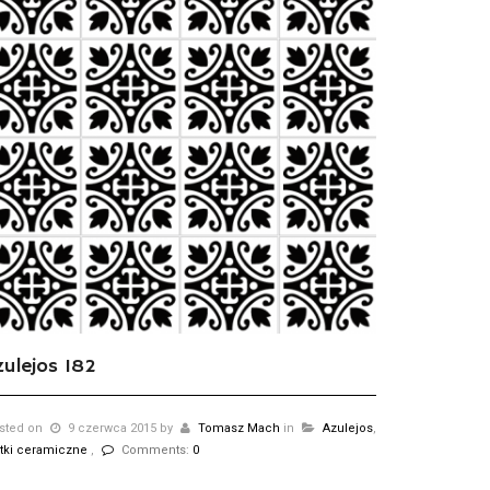
zulejos 182
sted on
9 czerwca 2015
by
Tomasz Mach
in
Azulejos
,
ytki ceramiczne
,
Comments:
0