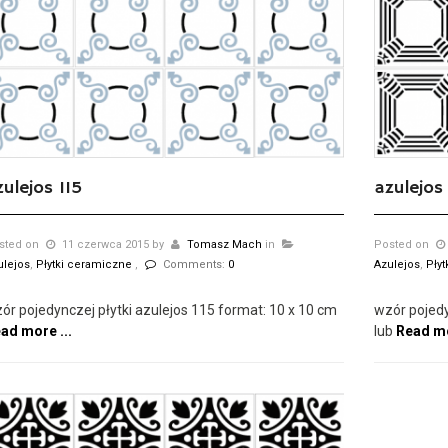
zulejos 115
azulejos
sted on
11 czerwca 2015
by
Tomasz Mach
in
Posted on
ulejos
,
Płytki ceramiczne
,
Comments:
0
Azulejos
,
Pły
ór pojedynczej płytki azulejos 115 format: 10 x 10 cm
wzór pojedy
ad more ...
lub
Read mo