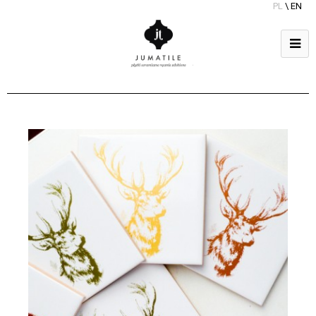
PL
\
EN