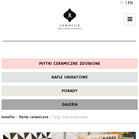
PL
\
EN
PŁYTKI CERAMICZNE ZDOBIONE
KAFLE UNIKATOWE
PORADY
GALERIA
JumaTile
>
Płytki ceramiczne
>
Targi Zaprojektowani