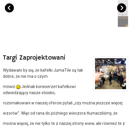
Targi Zaprojektowani
Wydawało by się, że kafelki JumaTile są tak
dobre, że nie ma o czym
mówić
Jednak koneserzet kafelkowi
odwiedzający nasze stoisko,
rozsmakowani w naszej ofercie pytali „czy można jeszcze więcej
wzorów”. Więc od rana do późniego wieczora tłumaczliśmy, że
można więcej, że nie tylko te z naszej strony www, ale również te z
waszej głowy i marzeń. Jestśmy po to, aby kafle były coraz barziej
idealne, indywidualne i