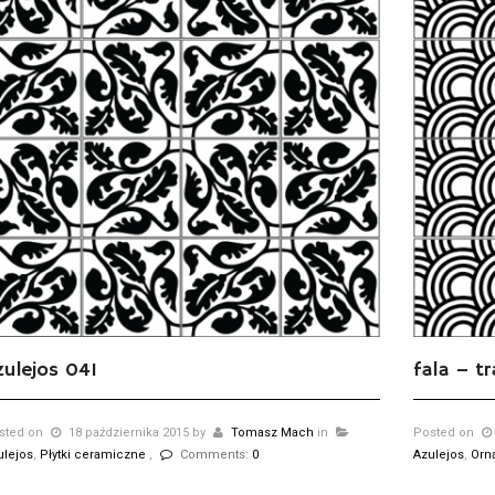
zulejos 041
fala – t
sted on
18 października 2015
by
Tomasz Mach
in
Posted on
ulejos
,
Płytki ceramiczne
,
Comments:
0
Azulejos
,
Orn