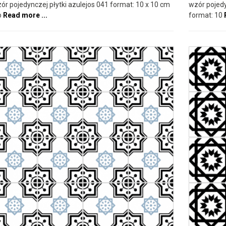
ór pojedynczej płytki azulejos 041 format: 10 x 10 cm
wzór pojedy
b
Read more ...
format: 10