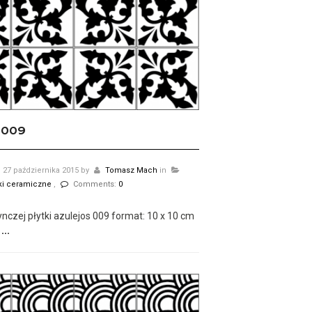
 009
27 października 2015
by
Tomasz Mach
in
tki ceramiczne
,
Comments:
0
nczej płytki azulejos 009 format: 10 x 10 cm
...