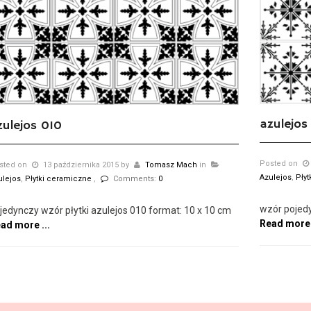
azulejos
zulejos 010
Posted on
sted on
13 października 2015
by
Tomasz Mach
in
Azulejos
,
Pły
ulejos
,
Płytki ceramiczne
,
Comments:
0
wzór pojedy
jedynczy wzór płytki azulejos 010 format: 10 x 10 cm
Read more 
ad more ...