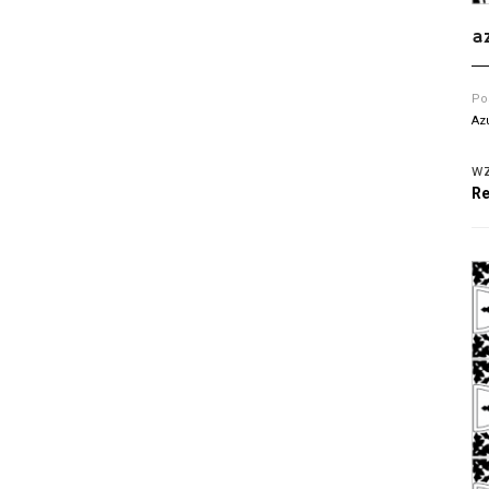
a
Po
Az
wz
Re