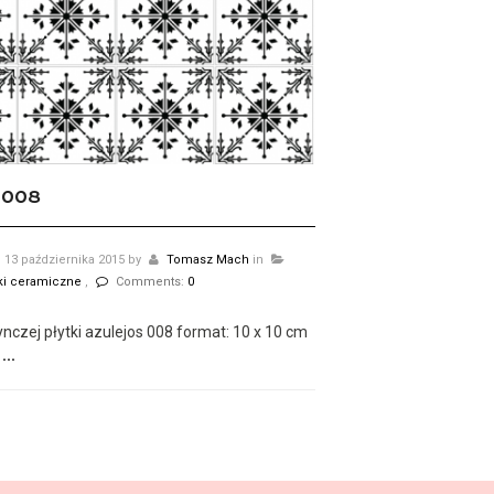
 008
13 października 2015
by
Tomasz Mach
in
tki ceramiczne
,
Comments:
0
nczej płytki azulejos 008 format: 10 x 10 cm
...