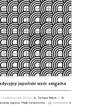
radycyjny japoński wzór seigaiha
16 października 2015
by
Tomasz Mach
in
amenty Japonii
,
Płytki ceramiczne
,
Comments:
0