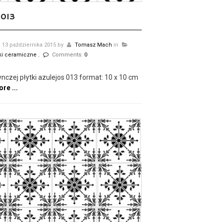
 013
13 października 2015
by
Tomasz Mach
in
tki ceramiczne
,
Comments:
0
nczej płytki azulejos 013 format: 10 x 10 cm
re ...