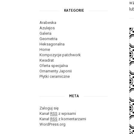
wz
lu
KATEGORIE
Arabeska
Azulejos
Galeria
Geometria
Heksagonalna
Home
Kompozycje patchwork
Kwadrat
Oferta specjalna
Ornamenty Japonii
Płytki ceramiczne
META
Zaloguj się
Kanał
RSS
z wpisami
Kanał
RSS
z komentarzami
WordPress.org