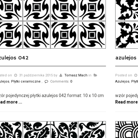
zulejos 042
azulejos
sted on
31 października 2015
by
Tomasz Mach
in
Posted on
ulejos
,
Płytki ceramiczne
,
Comments:
0
Azulejos
,
Pły
ór pojedynczej płytki azulejos 042 format: 10 x 10 cm
wzór pojedy
ad more ...
Read more 