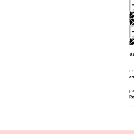
a
Po
Az
po
Re