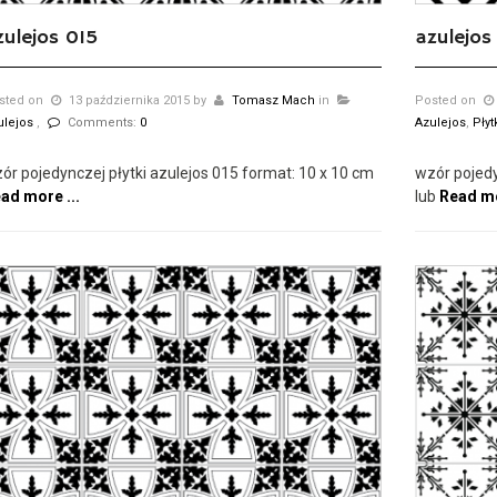
zulejos 015
azulejos
sted on
13 października 2015
by
Tomasz Mach
in
Posted on
ulejos
,
Comments:
0
Azulejos
,
Pły
ór pojedynczej płytki azulejos 015 format: 10 x 10 cm
wzór pojedy
ad more ...
lub
Read mo