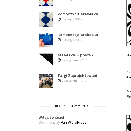
kompozycja arabeska II
2 lutego 2017
kompozycja arabeska I
1 lutego 2017
a
Arabeska – połówki
27 stycznia 2017
Po
Targi Zaprojektowani
Az
27 stycznia 2017
wz
Re
RECENT COMMENTS
Witaj, świecie!
Comment by
Pan WordPress