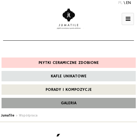
PL
\
EN
PŁYTKI CERAMICZNE ZDOBIONE
KAFLE UNIKATOWE
PORADY I KOMPOZYCJE
GALERIA
JumaTile
>
Współpraca