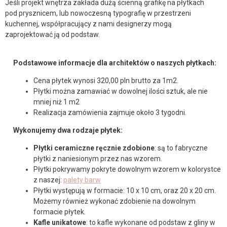
Jeśli projekt wnętrza zakłada dużą ścienną grafikę na płytkach
pod prysznicem, lub nowoczesną typografię w przestrzeni
kuchennej, współpracujący z nami designerzy mogą
zaprojektować ją od podstaw.
Podstawowe informacje dla architektów o naszych płytkach:
Cena płytek wynosi 320,00 pln brutto za 1m2.
Płytki można zamawiać w dowolnej ilości sztuk, ale nie
mniej niż 1 m2
Realizacja zamówienia zajmuje około 3 tygodni.
Wykonujemy dwa rodzaje płytek:
Płytki ceramiczne ręcznie zdobione
: są to fabryczne
płytki z naniesionym przez nas wzorem.
Płytki pokrywamy pokryte dowolnym wzorem w kolorystce
z naszej:
palety barw
Płytki występują w formacie: 10 x 10 cm, oraz 20 x 20 cm.
Możemy również wykonać zdobienie na dowolnym
formacie płytek.
Kafle unikatowe
: to kafle wykonane od podstaw z gliny w